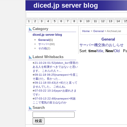
diced.jp server blog
1
2
3
4
5
6
7
8
9
10
11
12
13
14
1
Category
Home
>
General
> ArchiveList
diced.jp server blog
General
General
(1)
サーバー
(68)
サーバー機交換のおしらせ
その他
(2)
Sort:
time
/
title
,
New
/
Old
Pa
Latest Writebacks
♣
21-10-24 01:52|didon_ko>障害の
ある人を軽蔑すべきではないと思い
ます。 これらの人々...
♣
09-11-18 06:25|namepen>今度こ
そ書けた。長かった…
♣
09-11-18 00:43|さ>IEだと直って
ませんでした。 ごめんね。
♣
07-03-22 10:14|aya>お疲れさま
です♪
♣
07-03-13 22:48|namepen>何故
ここで電気の富士山なのか
Search