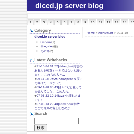
diced.jp server blog
1
2
3
4
5
6
7
8
9
10
11
12
13
14
1
Category
Home
>
ArchiveList
> 2011-10
diced.jp server blog
General
(1)
サーバー
(68)
その他
(2)
Latest Writebacks
♣
21-10-24 01:52|didon_ko>障害の
ある人を軽蔑すべきではないと思い
ます。 これらの人々...
♣
09-11-18 06:25|namepen>今度こ
そ書けた。長かった…
♣
09-11-18 00:43|さ>IEだと直って
ませんでした。 ごめんね。
♣
07-03-22 10:14|aya>お疲れさま
です♪
♣
07-03-13 22:48|namepen>何故
ここで電気の富士山なのか
Search