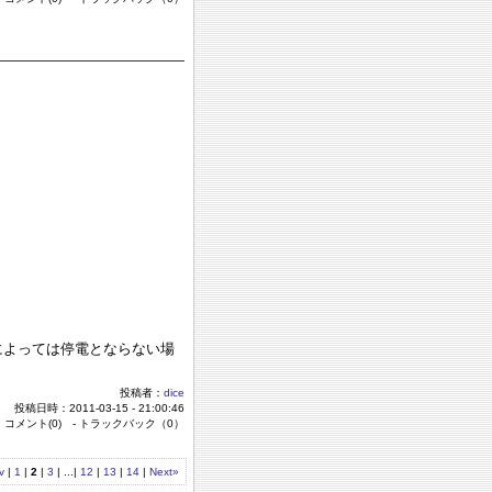
によっては停電とならない場
投稿者：
dice
投稿日時：2011-03-15 - 21:00:46
 コメント(0) - トラックバック（0）
v
|
1
|
2
|
3
| ...|
12
|
13
|
14
|
Next»