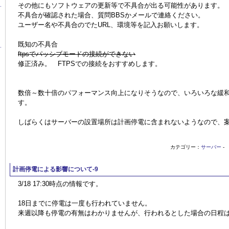
その他にもソフトウェアの更新等で不具合が出る可能性があります。
不具合が確認された場合、質問BBSかメールで連絡ください。
ユーザー名や不具合のでたURL、環境等を記入お願いします。
既知の不具合
ftpsでパッシブモードの接続ができない
修正済み。 FTPSでの接続をおすすめします。
数倍～数十倍のパフォーマンス向上になりそうなので、いろいろな緩
す。
しばらくはサーバーの設置場所は計画停電に含まれないようなので、
カテゴリー：
サーバー
-
計画停電による影響について-9
3/18 17:30時点の情報です。
18日までに停電は一度も行われていません。
来週以降も停電の有無はわかりませんが、行われるとした場合の日程