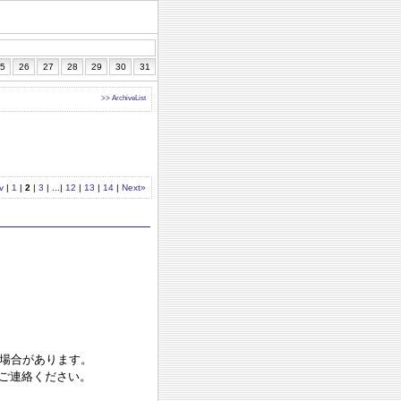
5
26
27
28
29
30
31
>> ArchiveList
v
|
1
|
2
|
3
| ...|
12
|
13
|
14
|
Next»
る場合があります。
でご連絡ください。