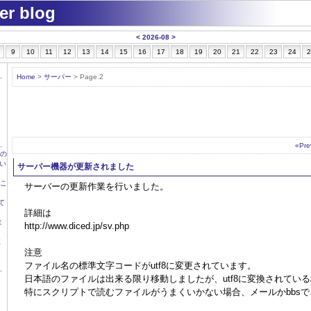
ver blog
<
2026-08
>
9
10
11
12
13
14
15
16
17
18
19
20
21
22
23
24
2
Home
>
サーバー
> Page.2
«Pre
害の
い
サーバー機器が更新されました
度こ
サーバーの更新作業を行いました。
って
詳細は
ま
http://www.diced.jp/sv.php
故
注意
ファイル名の標準文字コードがutf8に変更されています。
日本語のファイルは出来る限り移動しましたが、utf8に変換されてい
特にスクリプトで読むファイルがうまくいかない場合、メールかbbs