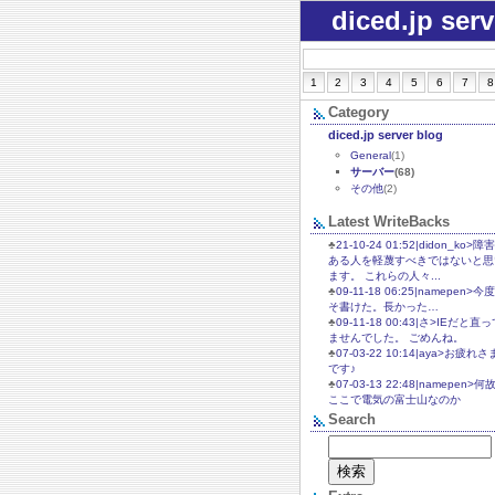
diced.jp ser
1
2
3
4
5
6
7
8
Category
diced.jp server blog
General
(1)
サーバー
(68)
その他
(2)
Latest WriteBacks
♣
21-10-24 01:52|didon_ko>障
ある人を軽蔑すべきではないと思
ます。 これらの人々...
♣
09-11-18 06:25|namepen>今
そ書けた。長かった…
♣
09-11-18 00:43|さ>IEだと直
ませんでした。 ごめんね。
♣
07-03-22 10:14|aya>お疲れさ
です♪
♣
07-03-13 22:48|namepen>何
ここで電気の富士山なのか
Search