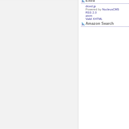
Extra
diced.jp
Powered by
NucleusCMS
RSS 2.0
atom
Valid XHTML
Amazon Search