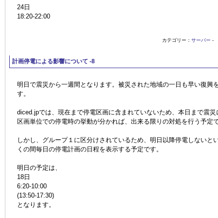
24日
18:20-22:00
カテゴリー：
サーバー
-
計画停電による影響について -8
明日で震災から一週間となります。被災された地域の一日も早い復興
す。
diced.jpでは、現在まで停電区画に含まれていないため、本日まで震
区画単位での停電時の挙動が分かれば、出来る限りの対処を行う予定
しかし、グループ１に区分けされているため、明日以降停電しないと
くの間毎日の停電計画の日程を表示する予定です。
明日の予定は、
18日
6:20-10:00
(13:50-17:30)
となります。