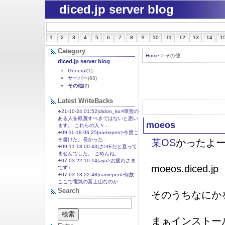
diced.jp server blog
1
2
3
4
5
6
7
8
9
10
11
12
13
14
1
Category
Home
> その他
diced.jp server blog
General
(1)
サーバー
(68)
その他
(2)
Latest WriteBacks
♣
21-10-24 01:52|didon_ko>障害の
ある人を軽蔑すべきではないと思い
moeos
ます。 これらの人々...
♣
09-11-18 06:25|namepen>今度こ
そ書けた。長かった…
某OS
かったよ
♣
09-11-18 00:43|さ>IEだと直って
ませんでした。 ごめんね。
♣
07-03-22 10:14|aya>お疲れさま
moeos.diced.jp
です♪
♣
07-03-13 22:48|namepen>何故
ここで電気の富士山なのか
Search
そのうちなにか
まぁインストー