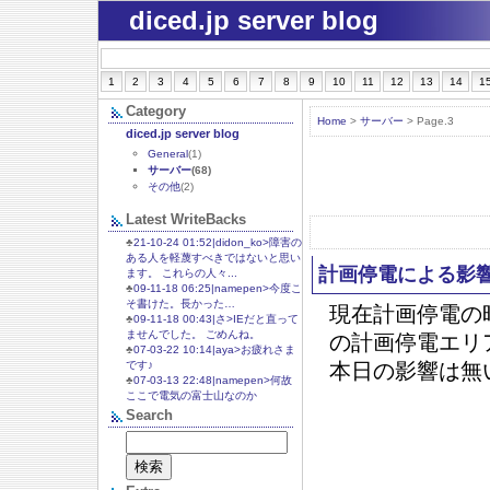
diced.jp server blog
1
2
3
4
5
6
7
8
9
10
11
12
13
14
1
Category
Home
>
サーバー
> Page.3
diced.jp server blog
General
(1)
サーバー
(68)
その他
(2)
Latest WriteBacks
♣
21-10-24 01:52|didon_ko>障害の
ある人を軽蔑すべきではないと思い
計画停電による影響
ます。 これらの人々...
♣
09-11-18 06:25|namepen>今度こ
そ書けた。長かった…
現在計画停電の
♣
09-11-18 00:43|さ>IEだと直って
ませんでした。 ごめんね。
の計画停電エリ
♣
07-03-22 10:14|aya>お疲れさま
です♪
本日の影響は無
♣
07-03-13 22:48|namepen>何故
ここで電気の富士山なのか
Search