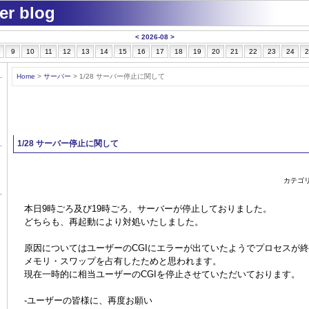
ver blog
<
2026-08
>
9
10
11
12
13
14
15
16
17
18
19
20
21
22
23
24
2
Home
>
サーバー
> 1/28 サーバー停止に関して
1/28 サーバー停止に関して
カテゴ
本日9時ごろ及び19時ごろ、サーバーが停止しておりました。
どちらも、再起動により対処いたしました。
原因についてはユーザーのCGIにエラーが出ていたようでプロセスが
メモリ・スワップを占有したためと思われます。
現在一時的に相当ユーザーのCGIを停止させていただいております。
-ユーザーの皆様に、再度お願い