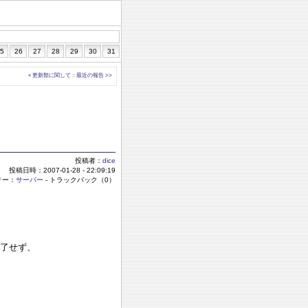
5
26
27
28
29
30
31
« 更新類に関して
::
最近の報告 >>
投稿者：
dice
投稿日時：2007-01-28 - 22:09:19
リー：
サーバー
- トラックバック（0）
終了せず、