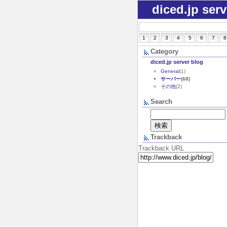
diced.jp ser
1
2
3
4
5
6
7
8
Category
diced.jp server blog
General
(1)
サーバー
(68)
その他
(2)
Search
Trackback
Trackback URL