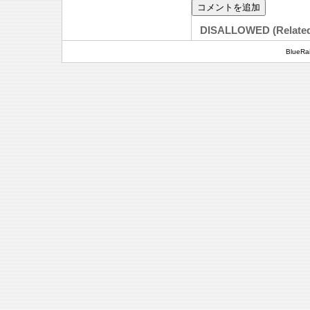
DISALLOWED (Relate
BlueRai