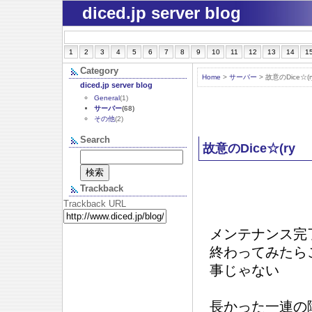
diced.jp server blog
1
2
3
4
5
6
7
8
9
10
11
12
13
14
1
Category
Home
>
サーバー
> 故意のDice☆(r
diced.jp server blog
General
(1)
サーバー
(68)
その他
(2)
Search
故意のDice☆(ry
Trackback
Trackback URL
メンテナンス完
終わってみたらこ
事じゃない
長かった一連の