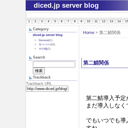
diced.jp server blog
1
2
3
4
5
6
7
8
9
10
11
12
13
14
1
Category
Home
> 第二鯖関係
diced.jp server blog
General
(1)
サーバー
(68)
その他
(2)
Search
第二鯖関係
Trackback
Trackback URL
第二鯖導入予定
まだ導入しなく
でもいつでも導
すね。