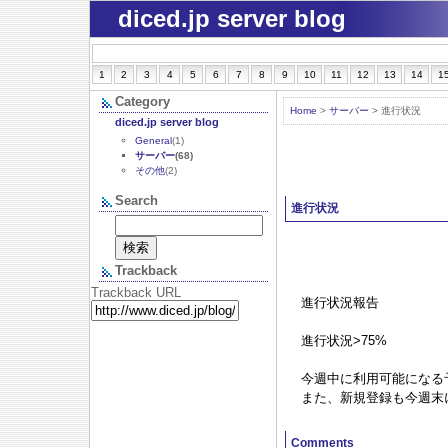
diced.jp server blog
1
2
3
4
5
6
7
8
9
10
11
12
13
14
1
Category
Home
>
サーバー
> 進行状況
diced.jp server blog
General
(1)
サーバー
(68)
その他
(2)
Search
進行状況
Trackback
Trackback URL
進行状況報告
進行状況>75%
今週中に利用可能になる
また、新規登録も今週末
Comments