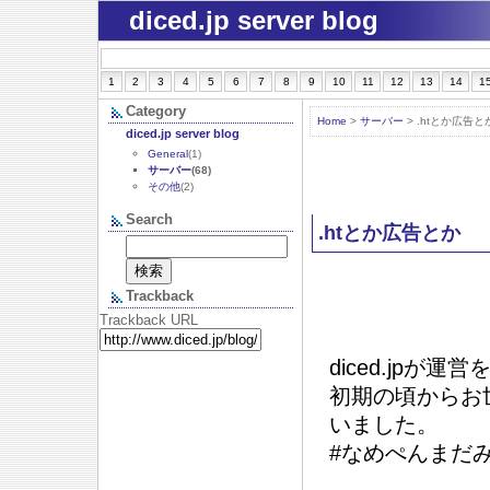
diced.jp server blog
1
2
3
4
5
6
7
8
9
10
11
12
13
14
1
Category
Home
>
サーバー
> .htとか広告と
diced.jp server blog
General
(1)
サーバー
(68)
その他
(2)
Search
.htとか広告とか
Trackback
Trackback URL
diced.jp
初期の頃からお
いました。
#なめぺんまだ