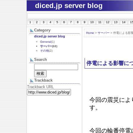
diced.jp server blog
1
2
3
4
5
6
7
8
9
10
11
12
13
14
1
Category
Home
>
サーバー
> 停電による影
diced.jp server blog
General
(1)
サーバー
(68)
その他
(2)
Search
停電による影響につ
Trackback
Trackback URL
今回の震災によ
す。
今回の輪番停電に