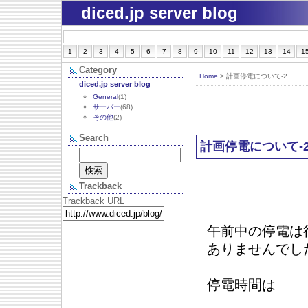
diced.jp server blog
1
2
3
4
5
6
7
8
9
10
11
12
13
14
1
Category
Home
> 計画停電について-2
diced.jp server blog
General
(1)
サーバー
(68)
その他
(2)
Search
計画停電について-
Trackback
Trackback URL
午前中の停電は
ありませんでし
停電時間は