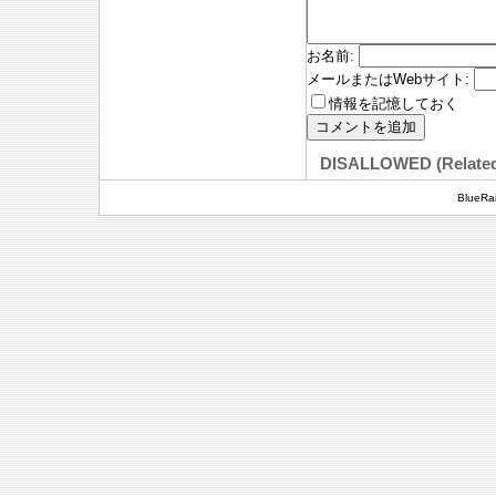
お名前
:
メールまたはWebサイト
:
情報を記憶しておく
DISALLOWED (Relate
BlueRai