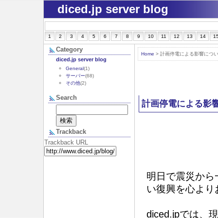
diced.jp server blog
1
2
3
4
5
6
7
8
9
10
11
12
13
14
1
Category
Home
> 計画停電による影響について
diced.jp server blog
General
(1)
サーバー
(68)
その他
(2)
Search
計画停電による影響
Trackback
Trackback URL
明日で震災から
い復興を心より
diced.jp