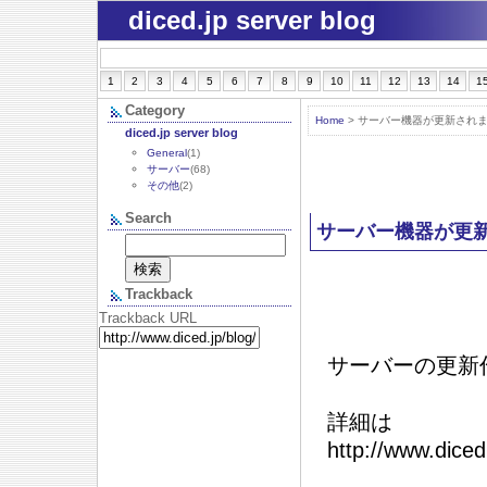
diced.jp server blog
1
2
3
4
5
6
7
8
9
10
11
12
13
14
1
Category
Home
> サーバー機器が更新され
diced.jp server blog
General
(1)
サーバー
(68)
その他
(2)
Search
サーバー機器が更
Trackback
Trackback URL
サーバーの更新
詳細は
http://www.diced