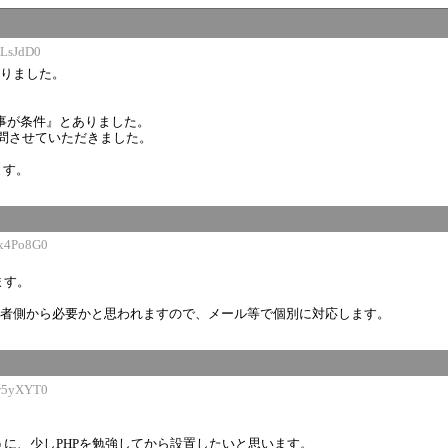
LsJdD0
知りました。
える事が条件』とありました。
質問させていただきました。
ます。
x4Po8G0
ます。
係で管理者側から必要かと思われますので、メール等で個別に対応します。
r5yXYT0
。
に、少しPHPを勉強してから設置したいと思います。