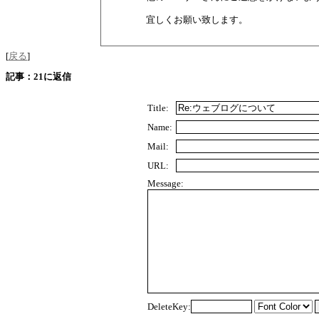
宜しくお願い致します。
[
戻る
]
記事：21に返信
Title:
Name:
Mail:
URL:
Message:
DeleteKey: