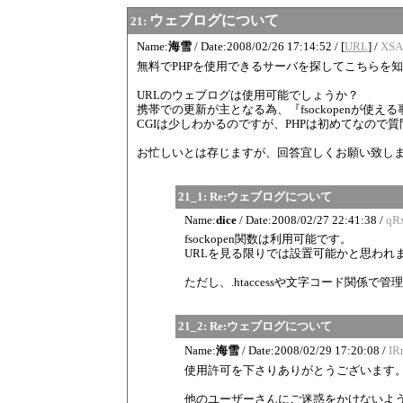
ウェブログについて
21:
Name:
海雪
/
Date:
2008/02/26 17:14:52
/
[
URL
]
/
XSA
無料でPHPを使用できるサーバを探してこちらを
URLのウェブログは使用可能でしょうか？
携帯での更新が主となる為、『fsockopenが使
CGIは少しわかるのですが、PHPは初めてなので
お忙しいとは存じますが、回答宜しくお願い致し
21_1:
Re:ウェブログについて
Name:
dice
/
Date:
2008/02/27 22:41:38
/
qR
fsockopen関数は利用可能です。
URLを見る限りでは設置可能かと思われ
ただし、.htaccessや文字コード関
21_2:
Re:ウェブログについて
Name:
海雪
/
Date:
2008/02/29 17:20:08
/
IR
使用許可を下さりありがとうございます
他のユーザーさんにご迷惑をかけないよう