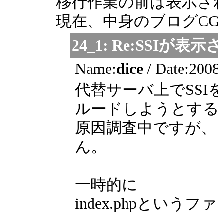
移行作業の前は表示さ
現在、中身のブログC
24_1:
Re:SSIが表
Name:
dice
/
Date:
2008
代替サーバ上でSSI
ルードしようとす
原因調査中ですが、
ん。
一時的に
index.phpという