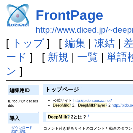
FrontPage
http://www.diced.jp/~deep
[
トップ
] [
編集
|
凍結
|
ード
] [
新規
|
一覧
|
単語
ン
]
トップページ
†
編集用ID
公式サイト
http://pido.seesaa.net/
ID:foo パス:dsdsds
DeepMilk
?
2、
DeepMilkPlayer
?
2
http://pido.
dds
↑
†
DeepMilk
?
2とは？
導入
ダウンロード
コメント付き動画サイトのコメントと動画のダウン
動作環境