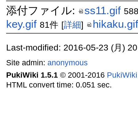
添付ファイル:
ss11.gif
58
key.gif
hikaku.gi
81件
[
詳細
]
Last-modified: 2016-05-23 (月) 20
Site admin:
anonymous
PukiWiki 1.5.1
© 2001-2016
PukiWik
HTML convert time: 0.051 sec.