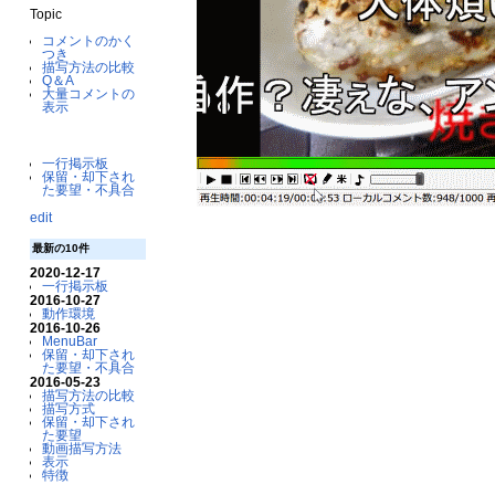
Topic
コメントのかく
つき
描写方法の比較
Q＆A
大量コメントの
表示
一行掲示板
保留・却下され
た要望・不具合
edit
最新の10件
2020-12-17
一行掲示板
2016-10-27
動作環境
2016-10-26
MenuBar
保留・却下され
た要望・不具合
2016-05-23
描写方法の比較
描写方式
保留・却下され
た要望
動画描写方法
表示
特徴