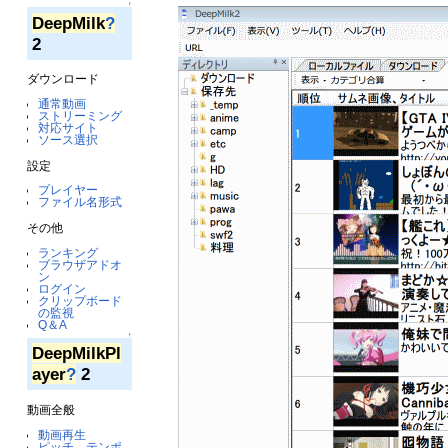
↑
DeepMilk
?
2
ダウンロード
通常動画
ストリーミング
対応サイト
ソース選択
設定
プレイヤー
ファイル名形式
その他
ランキング
ブラウザアドオ
ン
ログイン
クリップボード
の監視
Q＆A
↑
DeepMilkPl
ayer
?
2
動画全般
動画再生
ピッチ、テンポ