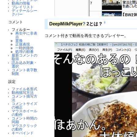
動画の情報
プレイリスト
ディテールシー
クバー
コメント
†
DeepMilkPlayer
?
2とは？
フィルター
再生中に非表
コメント付きで動画を再生できるプレイヤー。
示
置換
正規表現
一時的除外
処理の順番
最新コメントの
取得
読み込み対象・
選択
コメント表字数
制限
設定
ファイル名形式
動画描写方法
コメント描写方
法
コメントサイズ
の補正
マウスホイール
の動作
コメント時間の
同期
マウスクリック
の動作
キーバインド