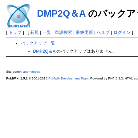
DMP2Q＆A
のバックア
[
トップ
] [
新規
|
一覧
|
単語検索
|
最終更新
|
ヘルプ
|
ログイン
]
バックアップ一覧
DMP2Q＆A
のバックアップはありません。
Site admin:
anonymous
PukiWiki 1.5.1
© 2001-2016
PukiWiki Development Team
. Powered by PHP 5.3.3. HTML conv