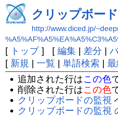
クリップボード
http://www.diced.jp/~deep
%A5%AF%A5%EA%A5%C3%A
[
トップ
] [
編集
|
差分
|
[
新規
|
一覧
|
単語検索
|
最
追加された行は
この色
削除された行は
この色
クリップボードの監視
クリップボードの監視 