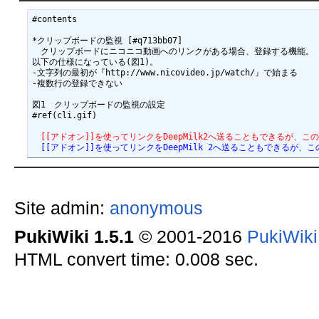
#contents

*クリップボードの監視 [#q713bb07]

　クリップボードにニコニコ動画へのリンクがある場合、登録する機能。

以下の仕様になっている(図1)。

-文字列の最初が『http://www.nicovideo.jp/watch/』で始まる

-複数行の登録できない

図1　クリップボードの監視の設定

#ref(cli.gif)

　[[アドオン]]を使ってリンクをDeepMilk2へ送ることもできる
　[[アドオン]]を使ってリンクをDeepMilk 2へ送ることもでき
Site admin:
anonymous
PukiWiki 1.5.1
© 2001-2016
PukiWik
HTML convert time: 0.008 sec.