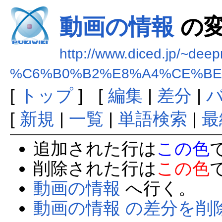
動画の情報
の
http://www.diced.jp/~deep
%C6%B0%B2%E8%A4%CE%BE
[
トップ
] [
編集
|
差分
|
[
新規
|
一覧
|
単語検索
|
最
追加された行は
この色
削除された行は
この色
動画の情報
へ行く。
動画の情報 の差分を削