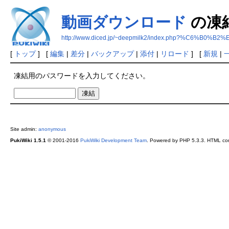
動画ダウンロード
の凍
http://www.diced.jp/~deepmilk2/index.php?%C6
[
トップ
] [
編集
|
差分
|
バックアップ
|
添付
|
リロード
] [
新規
|
凍結用のパスワードを入力してください。
Site admin:
anonymous
PukiWiki 1.5.1
© 2001-2016
PukiWiki Development Team
. Powered by PHP 5.3.3. HTML conv