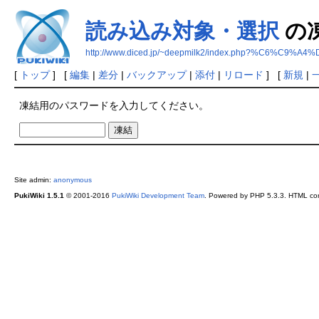
読み込み対象・選択
の
http://www.diced.jp/~deepmilk2/index.php?%C
[
トップ
] [
編集
|
差分
|
バックアップ
|
添付
|
リロード
] [
新規
|
凍結用のパスワードを入力してください。
Site admin:
anonymous
PukiWiki 1.5.1
© 2001-2016
PukiWiki Development Team
. Powered by PHP 5.3.3. HTML conv