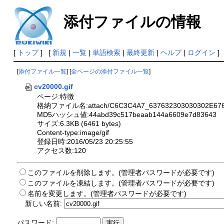
添付ファイルの情報
[
トップ
] [
新規
|
一覧
|
単語検索
|
最終更新
|
ヘルプ
|
ログイン
]
[
添付ファイル一覧
] [
全ページの添付ファイル一覧
]
cv20000.gif
ページ:特徴
格納ファイル名:attach/C6C3C4A7_637632303030302E67
MD5ハッシュ値:44abd39c517beaab144a6609e7d83643
サイズ:6.3KB (6461 bytes)
Content-type:image/gif
登録日時:2016/05/23 20:25:55
アクセス数:120
このファイルを削除します。(管理者パスワードが必要です)
このファイルを凍結します。(管理者パスワードが必要です)
名前を変更します。(管理者パスワードが必要です)
新しい名前:
パスワード: