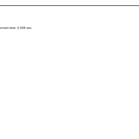
nvert time: 0.006 sec.