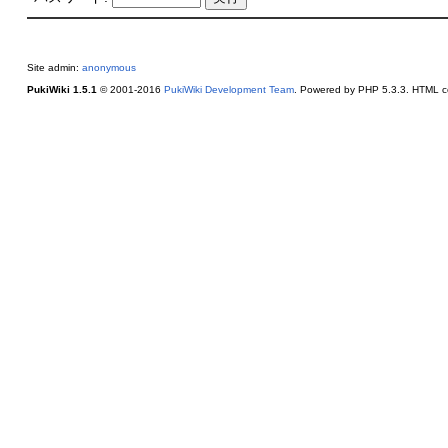
Site admin:
anonymous
PukiWiki 1.5.1
© 2001-2016
PukiWiki Development Team
. Powered by PHP 5.3.3. HTML co