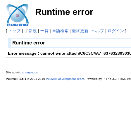
Runtime error
[
トップ
] [
新規
|
一覧
|
単語検索
|
最終更新
|
ヘルプ
|
ログイン
]
Runtime error
Error message : cannot write attach/C6C3C4A7_63763230303
Site admin:
anonymous
PukiWiki 1.5.1
© 2001-2016
PukiWiki Development Team
. Powered by PHP 5.3.3. HTML conv