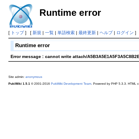
Runtime error
[
トップ
] [
新規
|
一覧
|
単語検索
|
最終更新
|
ヘルプ
|
ログイン
]
Runtime error
Error message : cannot write attach/A5B3A5E1A5F3A5C
Site admin:
anonymous
PukiWiki 1.5.1
© 2001-2016
PukiWiki Development Team
. Powered by PHP 5.3.3. HTML co