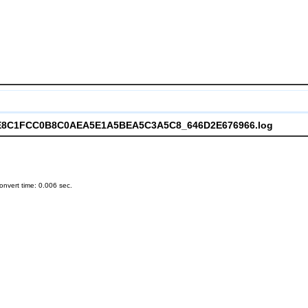
8B2E8C1FCC0B8C0AEA5E1A5BEA5C3A5C8_646D2E676966.log
nvert time: 0.006 sec.