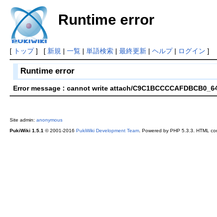
Runtime error
[
トップ
] [
新規
|
一覧
|
単語検索
|
最終更新
|
ヘルプ
|
ログイン
]
Runtime error
Error message : cannot write attach/C9C1BCCCCAFDBCB0_6
Site admin:
anonymous
PukiWiki 1.5.1
© 2001-2016
PukiWiki Development Team
. Powered by PHP 5.3.3. HTML conv