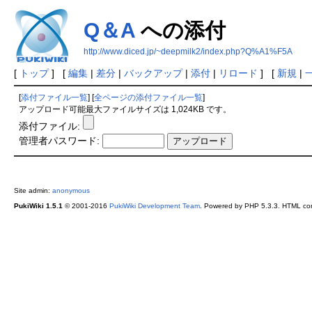
Q＆A
への添付
http://www.diced.jp/~deepmilk2/index.php?Q%A1%F5A
[
トップ
] [
編集
|
差分
|
バックアップ
|
添付
|
リロード
] [
新規
|
[
添付ファイル一覧
] [
全ページの添付ファイル一覧
]
アップロード可能最大ファイルサイズは 1,024KB です。
添付ファイル:
管理者パスワード:
Site admin:
anonymous
PukiWiki 1.5.1
© 2001-2016
PukiWiki Development Team
. Powered by PHP 5.3.3. HTML conv