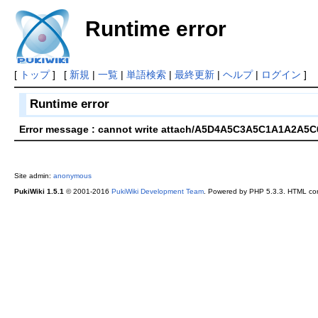
Runtime error
[
トップ
] [
新規
|
一覧
|
単語検索
|
最終更新
|
ヘルプ
|
ログイン
]
Runtime error
Error message : cannot write attach/A5D4A5C3A5C1A1A2A
Site admin:
anonymous
PukiWiki 1.5.1
© 2001-2016
PukiWiki Development Team
. Powered by PHP 5.3.3. HTML conv