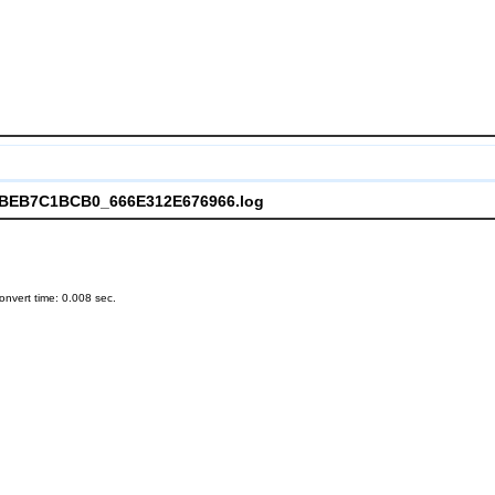
CCBEB7C1BCB0_666E312E676966.log
nvert time: 0.008 sec.