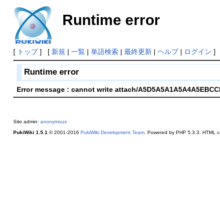
Runtime error
[
トップ
] [
新規
|
一覧
|
単語検索
|
最終更新
|
ヘルプ
|
ログイン
]
Runtime error
Error message : cannot write attach/A5D5A5A1A5A4A5EB
Site admin:
anonymous
PukiWiki 1.5.1
© 2001-2016
PukiWiki Development Team
. Powered by PHP 5.3.3. HTML co