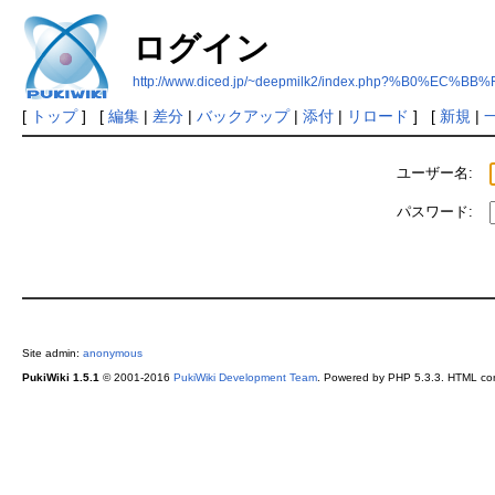
ログイン
http://www.diced.jp/~deepmilk2/index.php?%B0%E
[
トップ
] [
編集
|
差分
|
バックアップ
|
添付
|
リロード
] [
新規
|
ユーザー名:
パスワード:
Site admin:
anonymous
PukiWiki 1.5.1
© 2001-2016
PukiWiki Development Team
. Powered by PHP 5.3.3. HTML conv