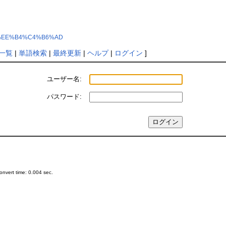
0%BA%EE%B4%C4%B6%AD
一覧
|
単語検索
|
最終更新
|
ヘルプ
|
ログイン
]
ユーザー名:
パスワード:
nvert time: 0.004 sec.