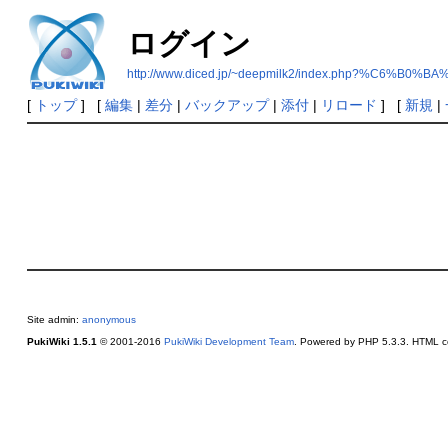
ログイン
http://www.diced.jp/~deepmilk2/index.php?%C6%B
[
トップ
] [
編集
|
差分
|
バックアップ
|
添付
|
リロード
] [
新規
|
Site admin:
anonymous
PukiWiki 1.5.1
© 2001-2016
PukiWiki Development Team
. Powered by PHP 5.3.3. HTML co