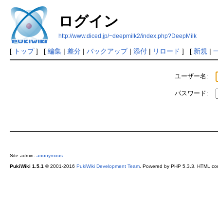
ログイン
http://www.diced.jp/~deepmilk2/index.php?DeepMilk
[
トップ
] [
編集
|
差分
|
バックアップ
|
添付
|
リロード
] [
新規
|
ユーザー名:
パスワード:
Site admin:
anonymous
PukiWiki 1.5.1
© 2001-2016
PukiWiki Development Team
. Powered by PHP 5.3.3. HTML conv