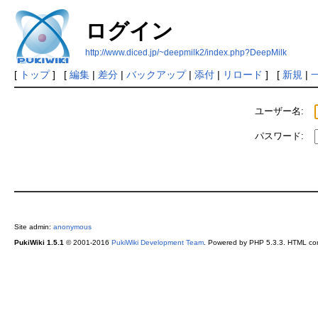
ログイン
http://www.diced.jp/~deepmilk2/index.php?DeepMilk
[
トップ
] [
編集
|
差分
|
バックアップ
|
添付
|
リロード
] [
新規
|
ユーザー名:
パスワード:
Site admin:
anonymous
PukiWiki 1.5.1
© 2001-2016
PukiWiki Development Team
. Powered by PHP 5.3.3. HTML conv