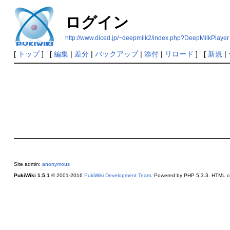
ログイン
http://www.diced.jp/~deepmilk2/index.php?DeepMilkPlayer
[
トップ
] [
編集
|
差分
|
バックアップ
|
添付
|
リロード
] [
新規
|
Site admin:
anonymous
PukiWiki 1.5.1
© 2001-2016
PukiWiki Development Team
. Powered by PHP 5.3.3. HTML co