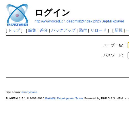
ログイン
http://www.diced.jp/~deepmilk2/index.php?DepMilkplayer
[
トップ
] [
編集
|
差分
|
バックアップ
|
添付
|
リロード
] [
新規
|
ユーザー名:
パスワード:
Site admin:
anonymous
PukiWiki 1.5.1
© 2001-2016
PukiWiki Development Team
. Powered by PHP 5.3.3. HTML conv