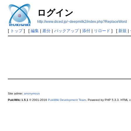
ログイン
http://www.diced.jp/~deepmilk2/index.php?ReplaceWord
[
トップ
] [
編集
|
差分
|
バックアップ
|
添付
|
リロード
] [
新規
|
Site admin:
anonymous
PukiWiki 1.5.1
© 2001-2016
PukiWiki Development Team
. Powered by PHP 5.3.3. HTML co