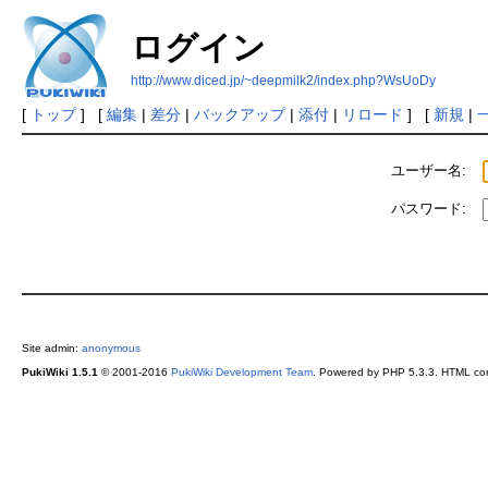
ログイン
http://www.diced.jp/~deepmilk2/index.php?WsUoDy
[
トップ
] [
編集
|
差分
|
バックアップ
|
添付
|
リロード
] [
新規
|
ユーザー名:
パスワード:
Site admin:
anonymous
PukiWiki 1.5.1
© 2001-2016
PukiWiki Development Team
. Powered by PHP 5.3.3. HTML conv