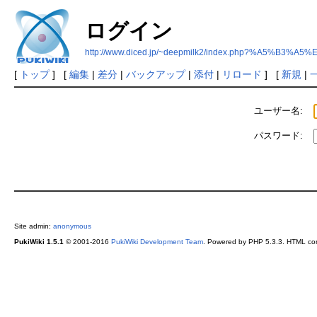
ログイン
http://www.diced.jp/~deepmilk2/index.php?%A5%B3%
[
トップ
] [
編集
|
差分
|
バックアップ
|
添付
|
リロード
] [
新規
|
ユーザー名:
パスワード:
Site admin:
anonymous
PukiWiki 1.5.1
© 2001-2016
PukiWiki Development Team
. Powered by PHP 5.3.3. HTML conv