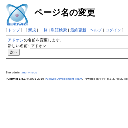
ページ名の変更
[
トップ
] [
新規
|
一覧
|
単語検索
|
最終更新
|
ヘルプ
|
ログイン
]
アドオン
の名前を変更します。
新しい名前:
Site admin:
anonymous
PukiWiki 1.5.1
© 2001-2016
PukiWiki Development Team
. Powered by PHP 5.3.3. HTML conv