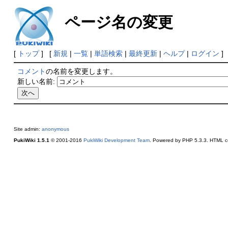
ページ名の変更
[
トップ
] [
新規
|
一覧
|
単語検索
|
最終更新
|
ヘルプ
|
ログイン
]
コメント
の名前を変更します。
新しい名前:
Site admin:
anonymous
PukiWiki 1.5.1
© 2001-2016
PukiWiki Development Team
. Powered by PHP 5.3.3. HTML co