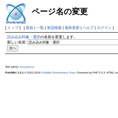
ページ名の変更
[
トップ
] [
新規
|
一覧
|
単語検索
|
最終更新
|
ヘルプ
|
ログイン
]
読み込み対象・選択
の名前を変更します。
新しい名前:
Site admin:
anonymous
PukiWiki 1.5.1
© 2001-2016
PukiWiki Development Team
. Powered by PHP 5.3.3. HTML conv