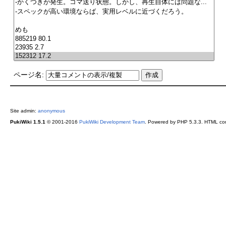
ページ名:
Site admin:
anonymous
PukiWiki 1.5.1
© 2001-2016
PukiWiki Development Team
. Powered by PHP 5.3.3. HTML conv