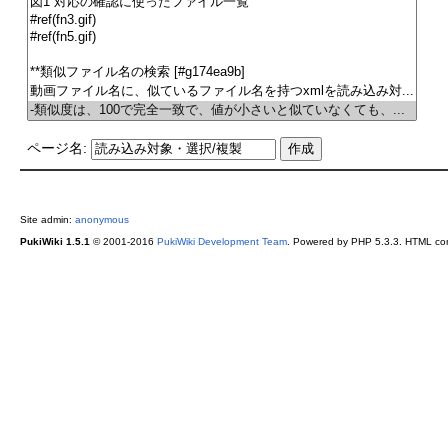
ページ名:
Site admin:
anonymous
PukiWiki 1.5.1
© 2001-2016
PukiWiki Development Team
. Powered by PHP 5.3.3. HTML conv