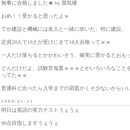
無事に合格しました★ by 蜃気楼
おめ！！受かると思ったよｗ
てか建設と機械には友人と一緒に吹いた。特に建設。
定員20人で19人が受けにきて18人合格ってｗｗ
一人だけ落ちるとかかわいそう、確実に受かるとおも
どんだけだよ、試験官鬼畜ｗｗｗとかいろいろなこと
ってたｗｗ
普通科と比べたら入学までの宿題がくそ少ないからい
2 0 0 8 / 0 1 / 2 1
明日は英語の実力テストうぇうぇ
90点目指しますうぇうぇ