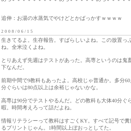
追伸：お湯の水蒸気でやけどとかばっかすｗｗｗｗ
2 0 0 8 / 0 6 / 1 5
生きてるよ。生存報告。すばらしいよね。この放置っ
ね。全米泣くよね。
とりあえず先週はテストがあった。高専というのは鬼畜
下なんだ。
前期中間で9教科もあったよ。高校じゃ普通か。多分6
分ぐらいは80点以上は余裕じゃないかな。
高専は90分でテストやるんだ。どの教科も大体40分ぐ
暇。時間考えろって話だよね。
情報リテラシーって教科はすごくKY。すべて記号で糞
るプリントじゃん。1時間以上ぼおっとしてた。