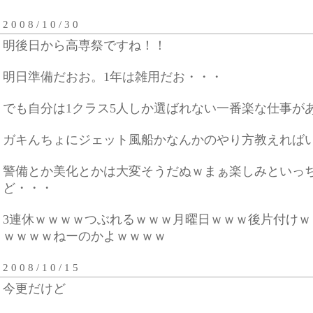
2 0 0 8 / 1 0 / 3 0
明後日から高専祭ですね！！
明日準備だおお。1年は雑用だお・・・
でも自分は1クラス5人しか選ばれない一番楽な仕事が
ガキんちょにジェット風船かなんかのやり方教えれば
警備とか美化とかは大変そうだぬｗまぁ楽しみといっ
ど・・・
3連休ｗｗｗｗつぶれるｗｗｗ月曜日ｗｗｗ後片付けｗ
ｗｗｗｗねーのかよｗｗｗｗ
2 0 0 8 / 1 0 / 1 5
今更だけど