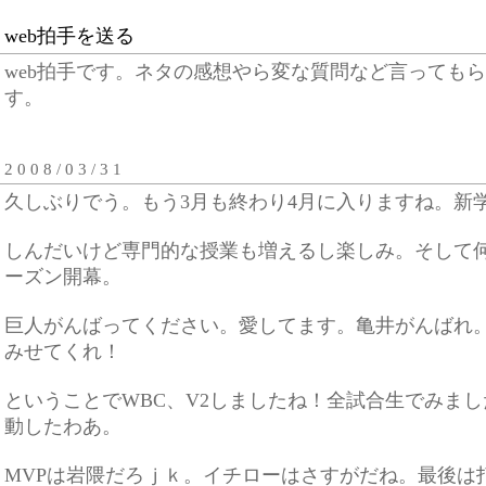
web拍手を送る
web拍手です。ネタの感想やら変な質問など言っても
す。
2 0 0 8 / 0 3 / 3 1
久しぶりでう。もう3月も終わり4月に入りますね。新
しんだいけど専門的な授業も増えるし楽しみ。そして
ーズン開幕。
巨人がんばってください。愛してます。亀井がんばれ
みせてくれ！
ということでWBC、V2しましたね！全試合生でみま
動したわあ。
MVPは岩隈だろｊｋ。イチローはさすがだね。最後は