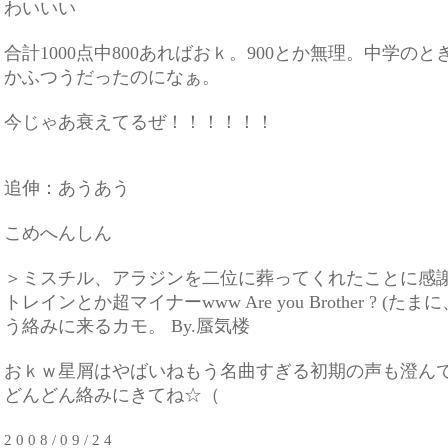
わいいい
合計1000点中800あればおｋ。900とか無理。中学のと
かふつうだったのになぁ。
今じゃあ衰えてるぜ！！！！！！
追伸：あうあう
こめへんしん
＞ミスチル、アラジンを二位に葬ってくれたことに感
トレインとか超マイナーwww Are you Brother ? (
う絡みに来るカモ。 By.蜃気楼
おｋｗ星屑はやばいねもう名曲すぎる初期の声も澄ん
どんどん絡みにきてね☆（
2 0 0 8 / 0 9 / 2 4