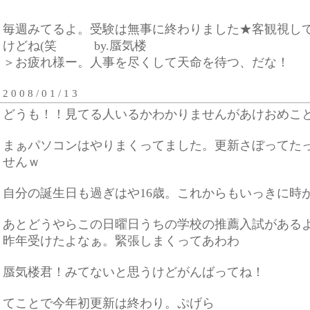
毎週みてるよ。受験は無事に終わりました★客観視し
けどね(笑 by.蜃気楼
＞お疲れ様ー。人事を尽くして天命を待つ、だな！
2 0 0 8 / 0 1 / 1 3
どうも！！見てる人いるかわかりませんがあけおめこ
まぁパソコンはやりまくってました。更新さぼってた
せんｗ
自分の誕生日も過ぎはや16歳。これからもいっきに時
あとどうやらこの日曜日うちの学校の推薦入試がある
昨年受けたよなぁ。緊張しまくってあわわ
蜃気楼君！みてないと思うけどがんばってね！
てことで今年初更新は終わり。ぷげら