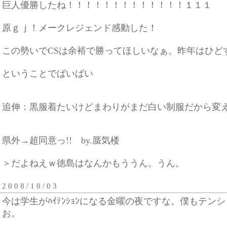
巨人優勝したね！！！！！！！！！！！！！１１１
原ｇｊ！メークレジェンド感動した！
この勢いでCSは余裕で勝ってほしいなぁ。昨年はひど
ということでばいばい
追伸：黒服着たいけどまわりがまだ白い制服だから変
県外→超同意っ!! by.蜃気楼
＞だよねえｗ徳島はなんかもううん。うん。
2 0 0 8 / 1 0 / 0 3
今は学生がﾊｲﾃﾝｼｮﾝになる金曜の夜ですな。僕もテン
お。