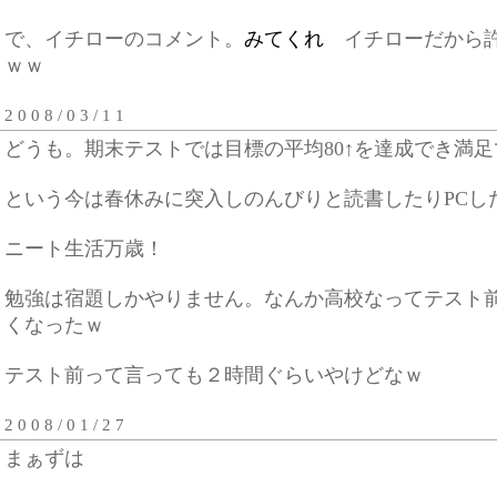
で、イチローのコメント。
みてくれ
イチローだから許
ｗｗ
2 0 0 8 / 0 3 / 1 1
どうも。期末テストでは目標の平均80↑を達成でき満足
という今は春休みに突入しのんびりと読書したりPCし
ニート生活万歳！
勉強は宿題しかやりません。なんか高校なってテスト
くなったｗ
テスト前って言っても２時間ぐらいやけどなｗ
2 0 0 8 / 0 1 / 2 7
まぁずは