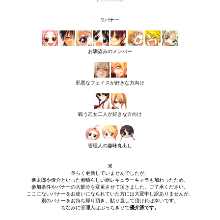
▽バナー
お馴染みのメンバー
邪悪なフェイスが好きな方向け
戦う乙女二人が好きな方向け
管理人の趣味丸出し
※
長らく更新していませんでしたが、
進太郎や優介といった素晴らしい新レギュラーキャラも加わったため、
参加条件やバナーの大部分を変更させて頂きました。ご了承ください。
ここにないバナーをお使いになられていた方には大変申し訳ありませんが、
別のバナーをお持ち帰り頂き、貼り直して頂ければ幸いです。
ちなみに管理人はぶっちぎりで
優介派です。