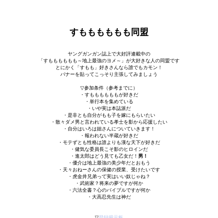
すもももももも同盟
ヤングガンガン誌上で大好評連載中の
「すもももももも～地上最強のヨメ～」が大好きな人の同盟です
とにかく「すもも」好きさんなら誰でもカモン！
バナーを貼ってこっそり主張してみましょう
▽参加条件（参考までに）
・すももももももが好きだ
・単行本を集めている
・いや実は本誌派だ
・是非とも自分がもも子を嫁にもらいたい
・散々ダメ男と言われている孝士を影から応援したい
・自分はいろは姐さんについていきます！
・報われない半蔵が好きだ
・モテずとも性格は誰よりも漢な天下が好きだ
・健気な委員長こそ影のヒロインだ
・進太郎はどう見ても乙女だ！
男！
・優介は地上最強の美少年だとおもう
・天々おねーさんの保健の授業、受けたいです
・虎金井兄弟って実はいい奴じゃね？
・武術家？将来の夢ですが何か
・六法全書？心のバイブルですが何か
・大高忍先生は神だ
▽
登録掲示板