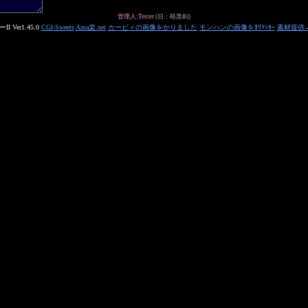
管理人:Tester
(旧：暗黒剣)
 Ver1.45.0
CGI-Sweets
Ama楽.net
カービィの画像をかりました
モンハンの画像をｶﾘﾏｼﾀｰ
素材提供