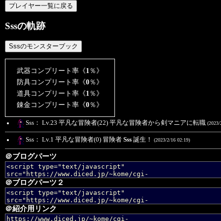
Sssの軌跡
武器コンプリート率《
1
％》
防具コンプリート率《
0
％》
道具コンプリート率《
1
％》
錬金コンプリート率《
0
％》
Sss： Lv.23 平凡な冒険者(22) 平凡な冒険者から剣マニアに転職
(2023/
Sss： Lv.1 平凡な冒険者(0) 冒険者
Sss
誕生！
(2023/2/16 02:19)
＠ブログパーツ
＠ブログパーツ２
＠紹介用リンク