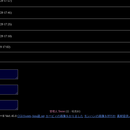
/29 17:57)
/29 17:41)
/29 17:25)
/29 17:10)
9 17:02)
管理人:Tester
(旧：暗黒剣)
 Ver1.45.0
CGI-Sweets
Ama楽.net
カービィの画像をかりました
モンハンの画像をｶﾘﾏｼﾀｰ
素材提供