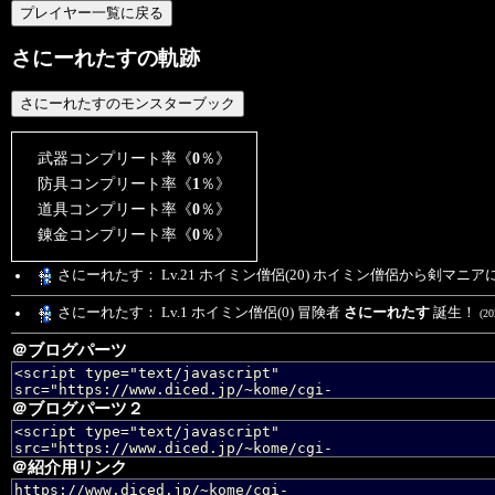
さにーれたすの軌跡
武器コンプリート率《
0
％》
防具コンプリート率《
1
％》
道具コンプリート率《
0
％》
錬金コンプリート率《
0
％》
さにーれたす： Lv.21 ホイミン僧侶(20) ホイミン僧侶から剣マニ
さにーれたす： Lv.1 ホイミン僧侶(0) 冒険者
さにーれたす
誕生！
(20
＠ブログパーツ
＠ブログパーツ２
＠紹介用リンク