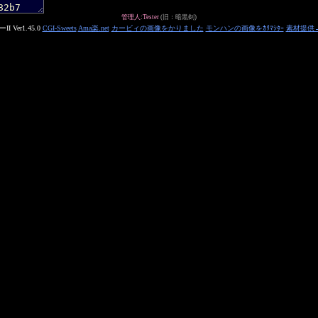
管理人:Tester
(旧：暗黒剣)
 Ver1.45.0
CGI-Sweets
Ama楽.net
カービィの画像をかりました
モンハンの画像をｶﾘﾏｼﾀｰ
素材提供