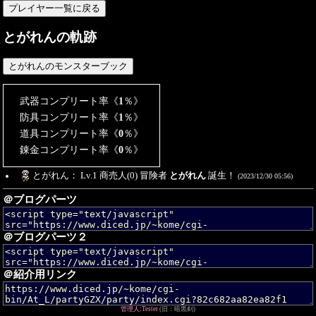
とがれんの軌跡
武器コンプリート率《
1
％》
防具コンプリート率《
1
％》
道具コンプリート率《
0
％》
錬金コンプリート率《
0
％》
とがれん： Lv.1 商売人(0) 冒険者
とがれん
誕生！
(2023/12/30 05:56)
＠ブログパーツ
＠ブログパーツ２
＠紹介用リンク
管理人:Tester
(旧：暗黒剣)