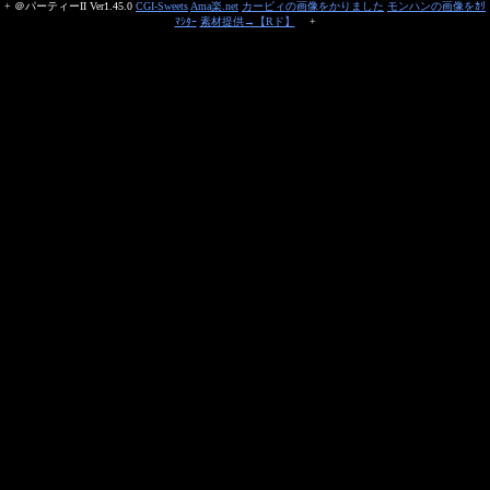
+ ＠パーティーII Ver1.45.0
CGI-Sweets
Ama楽.net
カービィの画像をかりました
モンハンの画像をｶﾘ
ﾏｼﾀｰ
素材提供→【Rド】
+