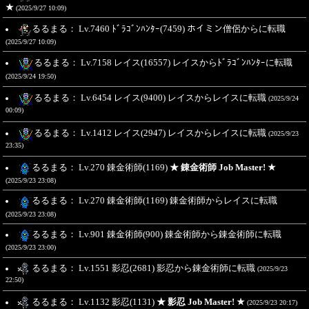
★
(2025/9/27 10:09)
るるまる： Lv.7460 ﾄﾞﾗｺﾞﾝﾊﾝﾀｰ(7459) ホイミン僧侶からに転職
(2025/9/27 10:09)
るるまる： Lv.7158 レイス(16557) レイスからﾄﾞﾗｺﾞﾝﾊﾝﾀｰに転職
(2025/9/24 19:50)
るるまる： Lv.6454 レイス(9400) レイスからレイスに転職
(2025/9/24
00:09)
るるまる： Lv.1412 レイス(2947) レイスからレイスに転職
(2025/9/23
23:35)
るるまる： Lv.270 錬金術師(1169)
★ 錬金術師 Job Master! ★
(2025/9/23 23:08)
るるまる： Lv.270 錬金術師(1169) 錬金術師からレイスに転職
(2025/9/23 23:08)
るるまる： Lv.901 錬金術師(900) 錬金術師から錬金術師に転職
(2025/9/23 23:00)
るるまる： Lv.1551 影忍(2681) 影忍から錬金術師に転職
(2025/9/23
22:50)
るるまる： Lv.1132 影忍(1131)
★ 影忍 Job Master! ★
(2025/9/23 20:17)