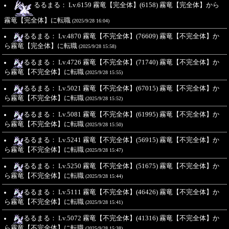
るるまる： Lv.6159 霧竜【完全体】(6158) 霧竜【完全体】から
霧竜【完全体】に転職
(2025/9/28 16:04)
るるまる： Lv.4870 霧竜【不完全体】(76609) 霧竜【不完全体】か
ら霧竜【完全体】に転職
(2025/9/28 15:58)
るるまる： Lv.4726 霧竜【不完全体】(71740) 霧竜【不完全体】か
ら霧竜【不完全体】に転職
(2025/9/28 15:55)
るるまる： Lv.5021 霧竜【不完全体】(67015) 霧竜【不完全体】か
ら霧竜【不完全体】に転職
(2025/9/28 15:52)
るるまる： Lv.5081 霧竜【不完全体】(61995) 霧竜【不完全体】か
ら霧竜【不完全体】に転職
(2025/9/28 15:50)
るるまる： Lv.5241 霧竜【不完全体】(56915) 霧竜【不完全体】か
ら霧竜【不完全体】に転職
(2025/9/28 15:47)
るるまる： Lv.5250 霧竜【不完全体】(51675) 霧竜【不完全体】か
ら霧竜【不完全体】に転職
(2025/9/28 15:44)
るるまる： Lv.5111 霧竜【不完全体】(46426) 霧竜【不完全体】か
ら霧竜【不完全体】に転職
(2025/9/28 15:41)
るるまる： Lv.5072 霧竜【不完全体】(41316) 霧竜【不完全体】か
ら霧竜【不完全体】に転職
(2025/9/28 15:38)