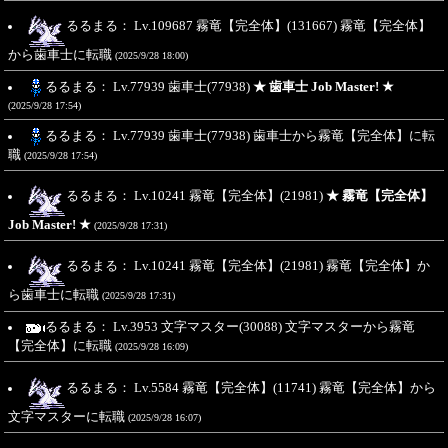
るるまる： Lv.109687 霧竜【完全体】(131667) 霧竜【完全体】
から歯車士に転職
(2025/9/28 18:00)
るるまる： Lv.77939 歯車士(77938)
★ 歯車士 Job Master! ★
(2025/9/28 17:54)
るるまる： Lv.77939 歯車士(77938) 歯車士から霧竜【完全体】に転
職
(2025/9/28 17:54)
るるまる： Lv.10241 霧竜【完全体】(21981)
★ 霧竜【完全体】
Job Master! ★
(2025/9/28 17:31)
るるまる： Lv.10241 霧竜【完全体】(21981) 霧竜【完全体】か
ら歯車士に転職
(2025/9/28 17:31)
るるまる： Lv.3953 文字マスター(30088) 文字マスターから霧竜
【完全体】に転職
(2025/9/28 16:09)
るるまる： Lv.5584 霧竜【完全体】(11741) 霧竜【完全体】から
文字マスターに転職
(2025/9/28 16:07)