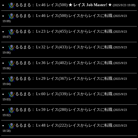
るるまる： Lv.46 レイス(500)
★ レイス Job Master! ★
(2025/9/23 19:09)
るるまる： Lv.46 レイス(500) レイスからレイスに転職
(2025/9/23
19:09)
るるまる： Lv.23 レイス(455) レイスからレイスに転職
(2025/9/23
19:07)
るるまる： Lv.32 レイス(433) レイスからレイスに転職
(2025/9/23
19:06)
るるまる： Lv.36 レイス(402) レイスからレイスに転職
(2025/9/23
19:06)
るるまる： Lv.29 レイス(367) レイスからレイスに転職
(2025/9/23
19:04)
るるまる： Lv.60 レイス(339) レイスからレイスに転職
(2025/9/23
19:03)
るるまる： Lv.59 レイス(280) レイスからレイスに転職
(2025/9/23
19:02)
るるまる： Lv.48 レイス(222) レイスからレイスに転職
(2025/9/23
18:58)