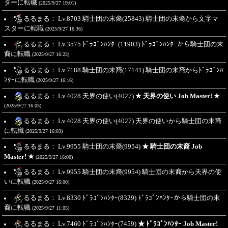
ターに転職
(2025/9/27 19:01)
るるまる： Lv.8703 騎士団の末裔(25843) 騎士団の末裔から文字マ
スターに転職
(2025/9/27 16:36)
るるまる： Lv.3575 ﾄﾞﾗｺﾞﾝﾊﾝﾀｰ(11903) ﾄﾞﾗｺﾞﾝﾊﾝﾀｰから騎士団の末
裔に転職
(2025/9/27 16:23)
るるまる： Lv.7188 騎士団の末裔(17141) 騎士団の末裔からﾄﾞﾗｺﾞﾝﾊ
ﾝﾀｰに転職
(2025/9/27 16:16)
るるまる： Lv.4028 天界の使い(4027)
★ 天界の使い Job Master! ★
(2025/9/27 16:03)
るるまる： Lv.4028 天界の使い(4027) 天界の使いから騎士団の末裔
に転職
(2025/9/27 16:03)
るるまる： Lv.9955 騎士団の末裔(9954)
★ 騎士団の末裔 Job
Master! ★
(2025/9/27 16:00)
るるまる： Lv.9955 騎士団の末裔(9954) 騎士団の末裔から天界の使
いに転職
(2025/9/27 16:00)
るるまる： Lv.8330 ﾄﾞﾗｺﾞﾝﾊﾝﾀｰ(8329) ﾄﾞﾗｺﾞﾝﾊﾝﾀｰから騎士団の末
裔に転職
(2025/9/27 11:05)
るるまる： Lv.7460 ﾄﾞﾗｺﾞﾝﾊﾝﾀｰ(7459)
★ ﾄﾞﾗｺﾞﾝﾊﾝﾀｰ Job Master!