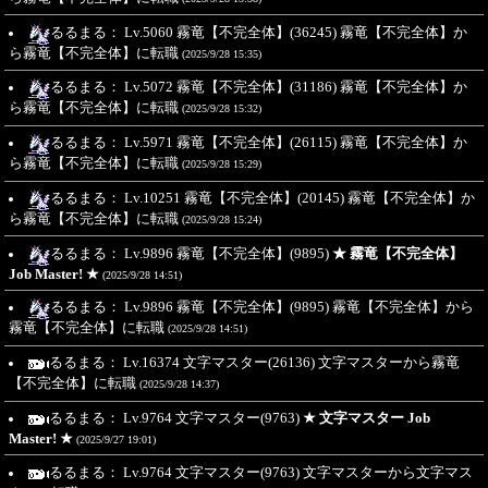
るるまる： Lv.5060 霧竜【不完全体】(36245) 霧竜【不完全体】か
ら霧竜【不完全体】に転職
(2025/9/28 15:35)
るるまる： Lv.5072 霧竜【不完全体】(31186) 霧竜【不完全体】か
ら霧竜【不完全体】に転職
(2025/9/28 15:32)
るるまる： Lv.5971 霧竜【不完全体】(26115) 霧竜【不完全体】か
ら霧竜【不完全体】に転職
(2025/9/28 15:29)
るるまる： Lv.10251 霧竜【不完全体】(20145) 霧竜【不完全体】か
ら霧竜【不完全体】に転職
(2025/9/28 15:24)
るるまる： Lv.9896 霧竜【不完全体】(9895)
★ 霧竜【不完全体】
Job Master! ★
(2025/9/28 14:51)
るるまる： Lv.9896 霧竜【不完全体】(9895) 霧竜【不完全体】から
霧竜【不完全体】に転職
(2025/9/28 14:51)
るるまる： Lv.16374 文字マスター(26136) 文字マスターから霧竜
【不完全体】に転職
(2025/9/28 14:37)
るるまる： Lv.9764 文字マスター(9763)
★ 文字マスター Job
Master! ★
(2025/9/27 19:01)
るるまる： Lv.9764 文字マスター(9763) 文字マスターから文字マス